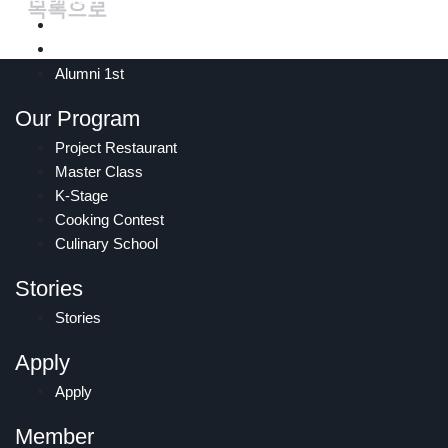
목록으로
Schedule
컨텐츠 정보
Alumni 2nd
Alumni 1st
Our Program
Project Restaurant
Master Class
K-Stage
Cooking Contest
Culinary School
Stories
Stories
Apply
Apply
Member