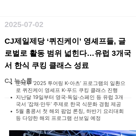
2025-07-02
CJ제일제당 ‘퀴진케이’ 영셰프들, 글
로벌로 활동 범위 넓힌다…유럽 3개국
서 한식 쿠킹 클래스 성료
CJ 뉴스룸
본문
문체부 ‘2025 투어링 K-아츠’ 프로그램의 일환으
로 퀴진케이 영셰프 K-푸드 쿠킹 클래스 진행
지난달 19일부터 영국·독일·스페인 등 유럽 3개
국서 ‘잡채·만두’ 주제로 한국 식문화 경험 제공
5월 홍콩서 첫 해외 팝업 론칭, 하반기 요리대회
등 다양한 해외 프로그램 선보일 예정